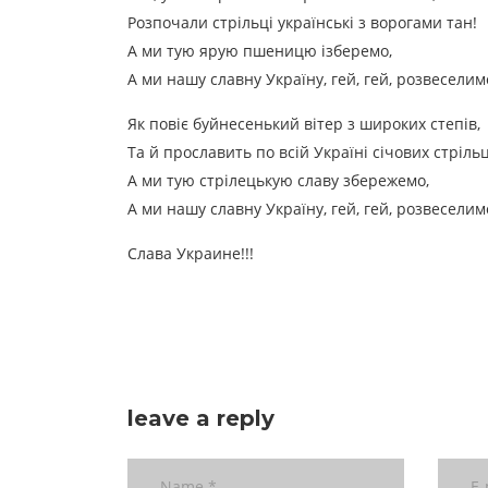
Розпочали стрільці українські з ворогами тан!
А ми тую ярую пшеницю ізберемо,
А ми нашу славну Україну, гей, гей, розвеселим
Як повіє буйнесенький вітер з широких степів,
Та й прославить по всій Україні січових стрільц
А ми тую стрілецькую славу збережемо,
А ми нашу славну Україну, гей, гей, розвеселим
Слава Украине
!!!
leave a reply