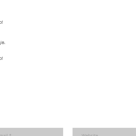
о!
ів.
о!