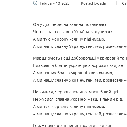
February 10, 2023
Posted by:
admin
Ca
Ой у лузі червона калина похилилася,
Чогось наша славна Україна зажурилася.
А ми тую червону калину підіймемо,
А ми нашу славну Україну, гей, гей, розвеселим
Марширують наші добровольці у кривавий тан
Визволяти братів-українців з ворожих кайдан.
А ми наших братів-українців визволимо,
А ми нашу славну Україну, гей, гей, розвеселим
Не хилися, червона калино, маєш білий цвіт.
Не журися, славна Україно, маєш вільний рід.
А ми тую червону калину підіймемо,
А ми нашу славну Україну, гей, гей, розвеселим
Гей, у полі ярої пшениці золотистий лан,